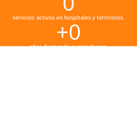
0
servicios activos en hospitales y territorios.
+
0
años formando puericultoras.
Tu formación
también impacta en
territorio
Cada inscripción
contribuye directamente a
sostener los
consultorios
gratuitos y servicios de