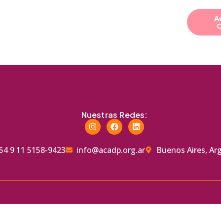
A
ciones
Mapa
Contacto
Membresia
Nuestras Redes:
54 9 11 5158-9423
info@acadp.org.ar
Buenos Aires, Ar