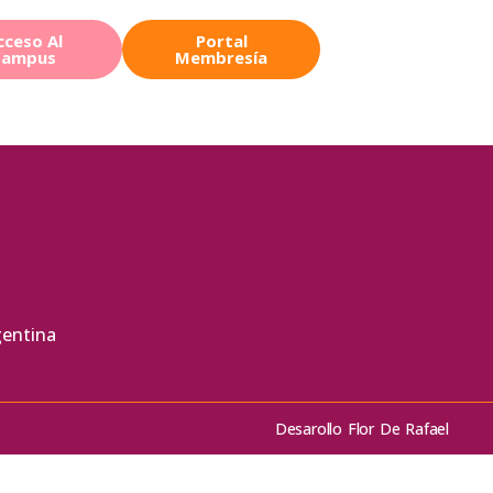
cceso Al
Portal
Campus
Membresía
gentina
Desarollo Flor De Rafael