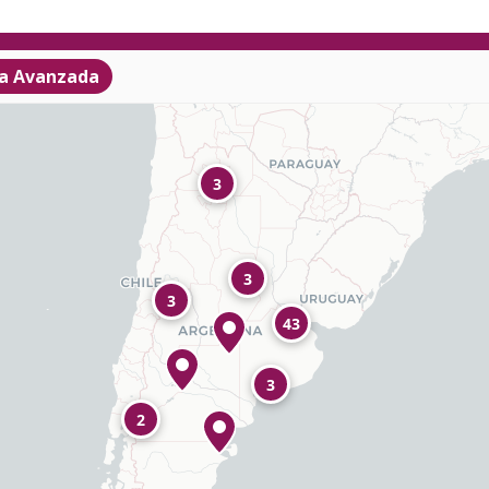
a Avanzada
3
3
3
43
3
2