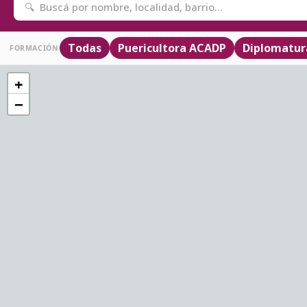
Todas
Puericultora ACADP
Diplomatur
FORMACIÓN
+
−