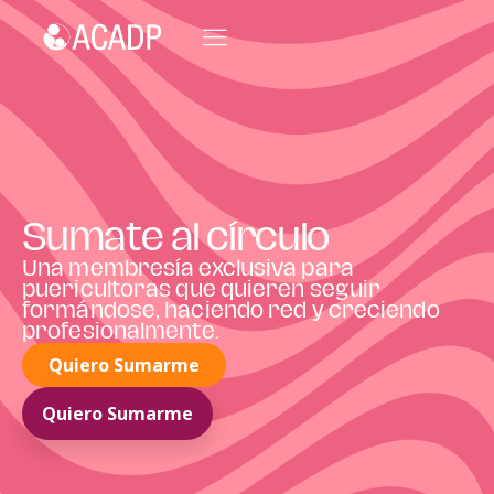
Sumate al círculo
Una membresía exclusiva para
puericultoras que quieren seguir
formándose, haciendo red y creciendo
profesionalmente.
Quiero Sumarme
Quiero Sumarme